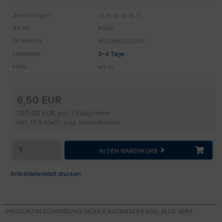
Bewertungen:
()
Art.Nr.:
RSAV
GTIN/EAN:
4028982010387
Lieferzeit:
3-4 Tage
HAN:
art-nr
6,50 EUR
100,00 EUR pro 1 Kilogramm
inkl. 19 % MwSt. zzgl.
Versandkosten
IN DEN WARENKORB
Artikeldatenblatt drucken
PRODUKTBESCHREIBUNG: MÜHLE RASIERSEIFE 65G, ALOE VERA