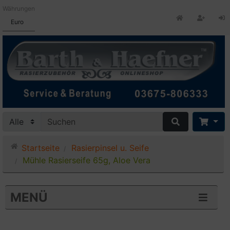
Währungen
Euro
Startseite
Rasierpinsel u. Seife
Mühle Rasierseife 65g, Aloe Vera
MENÜ