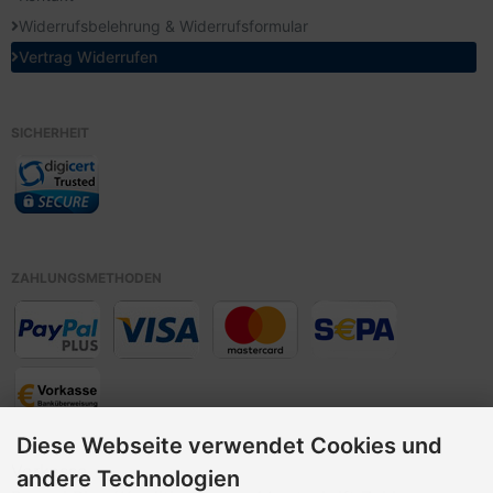
Widerrufsbelehrung & Widerrufsformular
Vertrag Widerrufen
SICHERHEIT
ZAHLUNGSMETHODEN
Diese Webseite verwendet Cookies und
Vorkasse,
andere Technologien