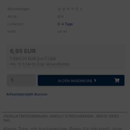
Bewertungen:
()
Art.Nr.:
604
Lieferzeit:
3-4 Tage
HAN:
art-nr
6,95 EUR
1.390,00 EUR pro 1 Liter
inkl. 19 % MwSt. zzgl.
Versandkosten
IN DEN WARENKORB
Artikeldatenblatt drucken
PRODUKTBESCHREIBUNG: HEROLD STREICHRIEMEN - PASTE WEISS 5
ML
Kleine Tube mit hochwertiger Paste für die Hanf- bzw.