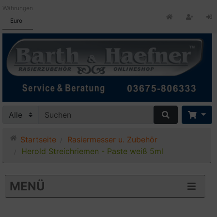
Währungen
Euro
Startseite
Rasiermesser u. Zubehör
Herold Streichriemen - Paste weiß 5ml
MENÜ