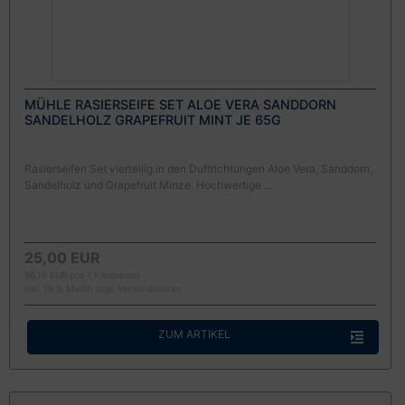
MÜHLE RASIERSEIFE SET ALOE VERA SANDDORN
SANDELHOLZ GRAPEFRUIT MINT JE 65G
Rasierseifen Set vierteilig in den Duftrichtungen Aloe Vera, Sanddorn,
Sandelholz und Grapefruit Minze. Hochwertige ...
25,00 EUR
96,15 EUR pro 1 Kilogramm
inkl. 19 % MwSt. zzgl.
Versandkosten
ZUM ARTIKEL