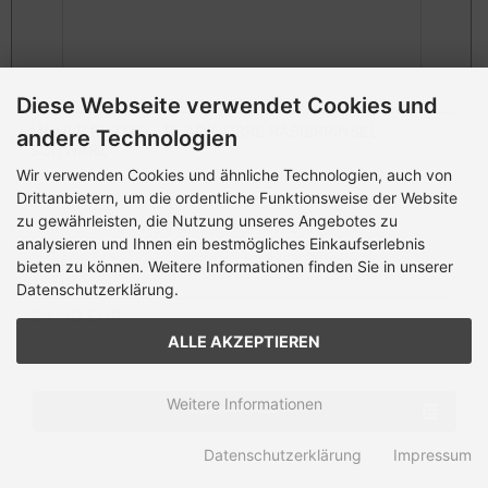
Diese Webseite verwendet Cookies und
MÜHLE RYTMO - BLACK FIBRE RASIERPINSEL
andere Technologien
SCHWARZ
Wir verwenden Cookies und ähnliche Technologien, auch von
Drittanbietern, um die ordentliche Funktionsweise der Website
Mühle Rasierpinsel mit Black Fibre - Besatz (synthetischen Fasern)
zu gewährleisten, die Nutzung unseres Angebotes zu
aus der RYTMO Design Serie mit Fuß aus Edelharz sc...
analysieren und Ihnen ein bestmögliches Einkaufserlebnis
bieten zu können. Weitere Informationen finden Sie in unserer
Datenschutzerklärung.
34,00 EUR
inkl. 19 % MwSt. zzgl.
Versandkosten
ALLE AKZEPTIEREN
Weitere Informationen
ZUM ARTIKEL
Datenschutzerklärung
Impressum