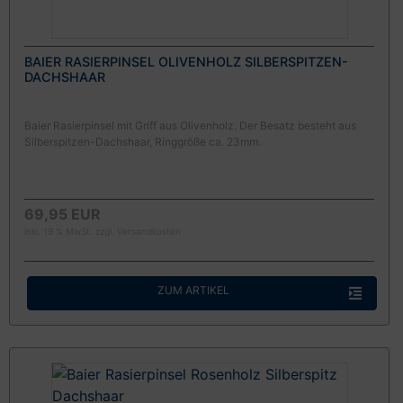
BAIER RASIERPINSEL OLIVENHOLZ SILBERSPITZEN-
DACHSHAAR
Baier Rasierpinsel mit Griff aus Olivenholz. Der Besatz besteht aus
Silberspitzen-Dachshaar, Ringgröße ca. 23mm.
69,95 EUR
inkl. 19 % MwSt. zzgl.
Versandkosten
ZUM ARTIKEL