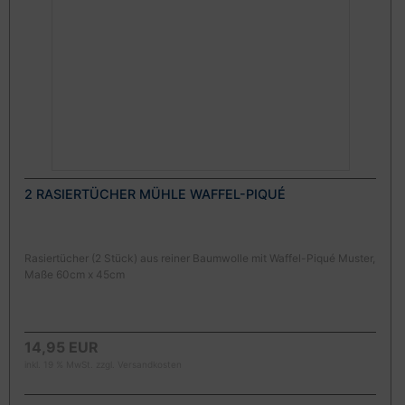
2 RASIERTÜCHER MÜHLE WAFFEL-PIQUÉ
Rasiertücher (2 Stück) aus reiner Baumwolle mit Waffel-Piqué Muster,
Maße 60cm x 45cm
14,95 EUR
inkl. 19 % MwSt. zzgl.
Versandkosten