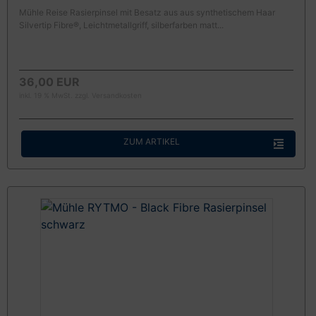
Mühle Reise Rasierpinsel mit Besatz aus aus synthetischem Haar
Silvertip Fibre®, Leichtmetallgriff, silberfarben matt...
36,00 EUR
inkl. 19 % MwSt. zzgl.
Versandkosten
ZUM ARTIKEL