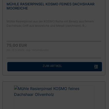
MÜHLE RASIERPINSEL KOSMO FEINES DACHSHAAR
MOOREICHE
Mühle Rasierpinsel aus der KOSMO Reihe mit Besatz aus feinem
Dachshaar, Griff aus Mooreiche und Metall (verchromt). R...
75,00 EUR
inkl. 19 % MwSt. zzgl.
Versandkosten
ZUM ARTIKEL