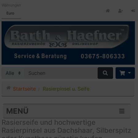
Währungen
Euro
Startseite
Rasierpinsel u. Seife
MENÜ
Rasierseife und hochwertige
Rasierpinsel aus Dachshaar, Silberspitz