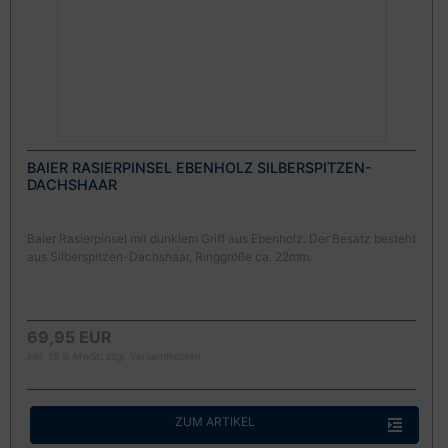
BAIER RASIERPINSEL EBENHOLZ SILBERSPITZEN-
DACHSHAAR
Baier Rasierpinsel mit dunklem Griff aus Ebenholz. Der Besatz besteht
aus Silberspitzen-Dachshaar, Ringgröße ca. 22mm.
69,95 EUR
inkl. 19 % MwSt. zzgl.
Versandkosten
ZUM ARTIKEL