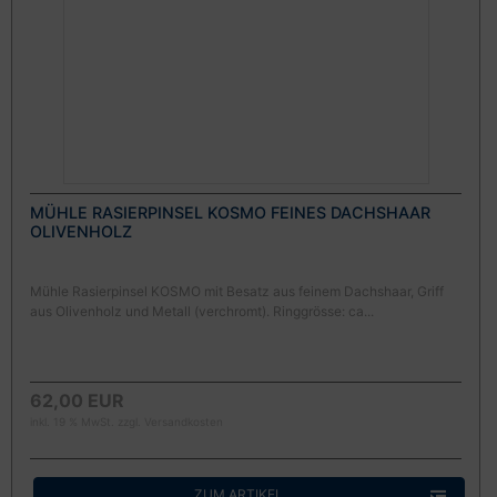
MÜHLE RASIERPINSEL KOSMO FEINES DACHSHAAR
OLIVENHOLZ
Mühle Rasierpinsel KOSMO mit Besatz aus feinem Dachshaar, Griff
aus Olivenholz und Metall (verchromt). Ringgrösse: ca...
62,00 EUR
inkl. 19 % MwSt. zzgl.
Versandkosten
ZUM ARTIKEL