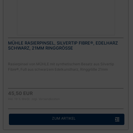
MÜHLE RASIERPINSEL, SILVERTIP FIBRE®, EDELHARZ
SCHWARZ, 21MM RINGGRÖSSE
Rasierpinsel von MÜHLE mit synthetischem Besatz aus Silvertip
Fibre®, Fuß aus schwarzem Edelkunstharz, Ringgröße 21mm
45,50 EUR
inkl. 19 % MwSt. zzgl.
Versandkosten
ZUM ARTIKEL