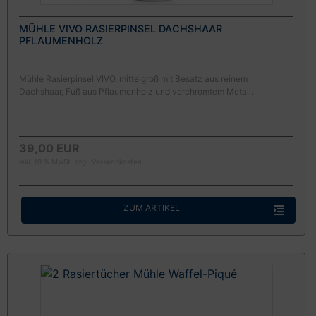
MÜHLE VIVO RASIERPINSEL DACHSHAAR
PFLAUMENHOLZ
Mühle Rasierpinsel VIVO, mittelgroß mit Besatz aus reinem
Dachshaar, Fuß aus Pflaumenholz und verchromtem Metall.
39,00 EUR
inkl. 19 % MwSt. zzgl.
Versandkosten
ZUM ARTIKEL