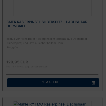
BAIER RASIERPINSEL SILBERSPITZ - DACHSHAAR
HORNGRIFF
exklusiver Hans Baier Rasierpinsel mit Besatz aus Dachshaar
(Silberspitz) und Griff aus eher hellem Horn.
Ringgrös...
129,95 EUR
inkl. 19 % MwSt. zzgl.
Versandkosten
ZUM ARTIKEL