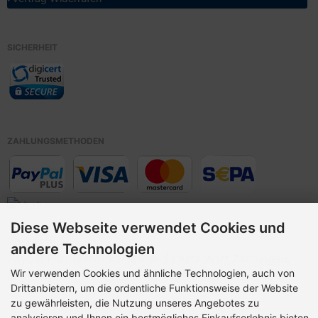
SICHERHEIT
ZAHLUNGSMETHODEN
Diese Webseite verwendet Cookies und
Vorkasse,
andere Technologien
Paypal Plus (
Kreditkarte> und Lastschrift Zahlungen,
Wir verwenden Cookies und ähnliche Technologien, auch von
über PayPal Plus, auch ohne PayPal-Konto möglich!
)
Drittanbietern, um die ordentliche Funktionsweise der Website
zu gewährleisten, die Nutzung unseres Angebotes zu
analysieren und Ihnen ein bestmögliches Einkaufserlebnis bieten