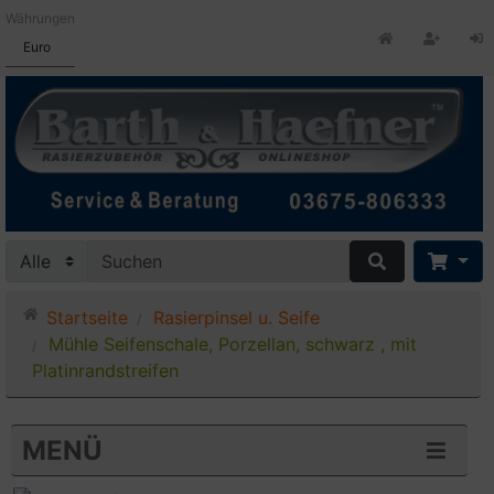
Währungen
Euro
Startseite
Rasierpinsel u. Seife
Mühle Seifenschale, Porzellan, schwarz , mit
Platinrandstreifen
MENÜ