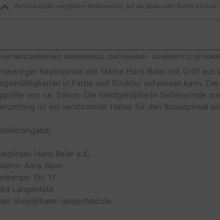
Vorschaubilder vergrößern Mobilansicht, auf die Bilder oder Button klicken
UKTBESCHREIBUNG: RASIERPINSEL (DACHSHAAR - SILBERSPITZ) SETANG
hwertiger Rasierpinsel der Marke Hans Baier mit Griff aus W
egelmäßigkeiten in Farbe und Struktur aufweisen kann. Der
ggröße von ca. 24mm. Die handgetöpferte Seifenschale aus T
ferumfang ist ein verchromter Halter für den Rasierpinsel en
stellerangabe:
ierpinsel: Hans Baier e.K.
berin: Alina Baier
mberger Str. 17
64 Langenfeld
ail: shop@baier-langenfeld.de