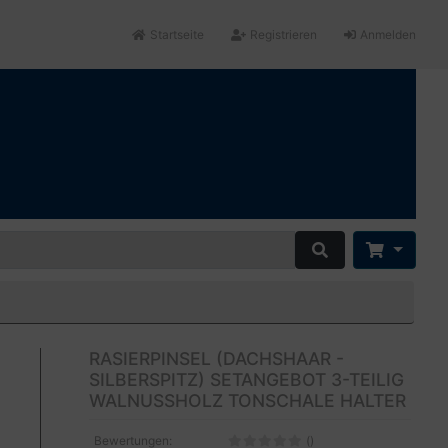
Startseite
Registrieren
Anmelden
RASIERPINSEL (DACHSHAAR -
SILBERSPITZ) SETANGEBOT 3-TEILIG
WALNUSSHOLZ TONSCHALE HALTER
Bewertungen:
()