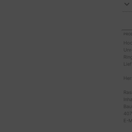
PROD
Hoc
Unr
Rin
Lie
Her
Ras
Inha
Bau
407
E-M