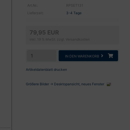
Art.Nr.:
RPSET131
Lieferzeit:
3-4 Tage
79,95 EUR
inkl. 19 % MwSt. zzgl.
Versandkosten
IN DEN WARENKORB
Artikeldatenblatt drucken
Größere Bilder -> Desktopansicht, neues Fenster