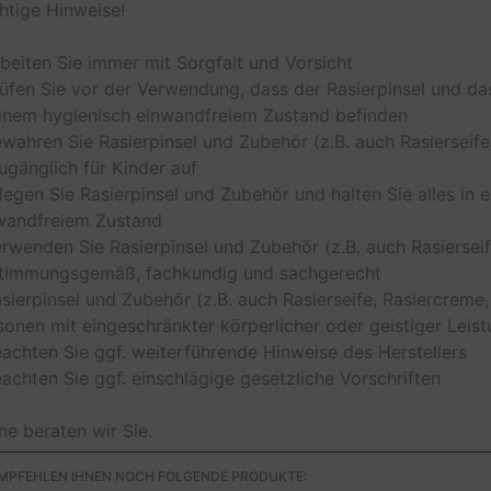
htige Hinweise!
rbeiten Sie immer mit Sorgfalt und Vorsicht
rüfen Sie vor der Verwendung, dass der Rasierpinsel und d
einem hygienisch einwandfreiem Zustand befinden
ewahren Sie Rasierpinsel und Zubehör (z.B. auch Rasierseife
ugänglich für Kinder auf
flegen Sie Rasierpinsel und Zubehör und halten Sie alles in
wandfreiem Zustand
erwenden Sie Rasierpinsel und Zubehör (z.B. auch Rasierseif
timmungsgemäß, fachkundig und sachgerecht
asierpinsel und Zubehör (z.B. auch Rasierseife, Rasiercreme,
sonen mit eingeschränkter körperlicher oder geistiger Leist
eachten Sie ggf. weiterführende Hinweise des Herstellers
eachten Sie ggf. einschlägige gesetzliche Vorschriften
ne beraten wir Sie.
EMPFEHLEN IHNEN NOCH FOLGENDE PRODUKTE: