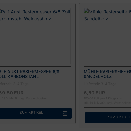
ALF AUST RASIERMESSER 6/8
MÜHLE RASIERSEIFE 6
OLL KARBONSTAHL
SANDELHOLZ
ALNUSSHOLZ
eferzeit:
3-4 Tage
Lieferzeit:
3-4 Tage
69,50 EUR
6,50 EUR
kl. 19 % MwSt. zzgl.
Versandkosten
100,00 EUR pro 1 Kilogramm
inkl. 19 % MwSt. zzgl.
Versandkos
ZUM ARTIKEL
ZUM ARTIKEL