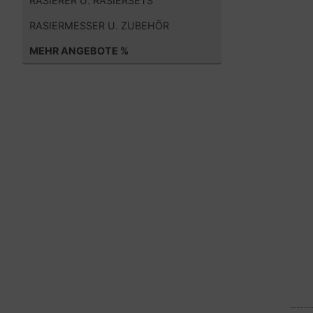
RASIERER U. RASIERSETS
RASIERMESSER U. ZUBEHÖR
MEHR ANGEBOTE %