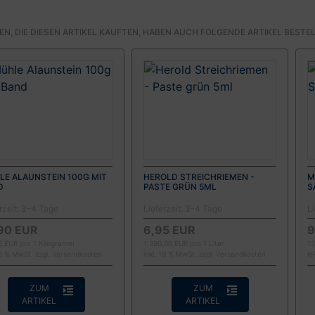
N, DIE DIESEN ARTIKEL KAUFTEN, HABEN AUCH FOLGENDE ARTIKEL BESTEL
E ALAUNSTEIN 100G MIT
HEROLD STREICHRIEMEN -
M
D
PASTE GRÜN 5ML
S
rzeit:
3-4 Tage
Lieferzeit:
3-4 Tage
Li
90 EUR
6,95 EUR
9
0 EUR pro 1 Kilogramm
1.390,00 EUR pro 1 Liter
13
19 % MwSt. zzgl.
Versandkosten
inkl. 19 % MwSt. zzgl.
Versandkosten
in
ZUM
ZUM
ARTIKEL
ARTIKEL