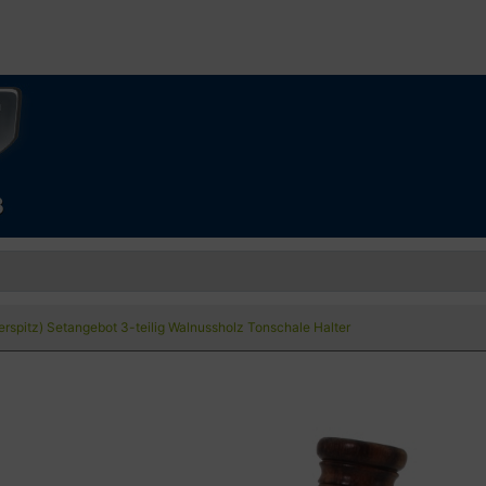
erspitz) Setangebot 3-teilig Walnussholz Tonschale Halter