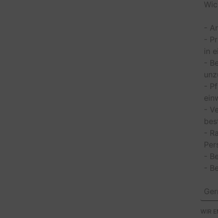
Wic
- A
- P
in 
- B
unz
- P
ein
- V
bes
- R
Per
- B
- B
Ger
WIR 