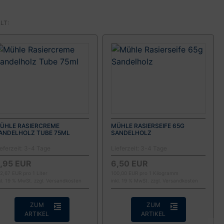
LT:
ÜHLE RASIERCREME
MÜHLE RASIERSEIFE 65G
ANDELHOLZ TUBE 75ML
SANDELHOLZ
eferzeit:
3-4 Tage
Lieferzeit:
3-4 Tage
,95 EUR
6,50 EUR
2,67 EUR pro 1 Liter
100,00 EUR pro 1 Kilogramm
kl. 19 % MwSt. zzgl.
Versandkosten
inkl. 19 % MwSt. zzgl.
Versandkosten
ZUM
ZUM
ARTIKEL
ARTIKEL