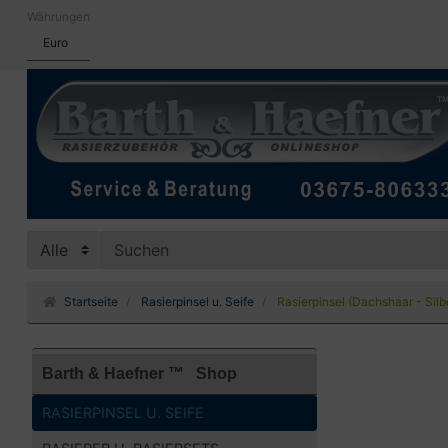
Währungen
Euro
Startseite
Rasierpinsel u. Seife
Rasierpinsel (Dachshaar - Silb
Barth & Haefner ™ Shop
RASIERPINSEL U. SEIFE