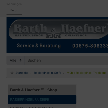
Währungen
Euro
Startseite
Rasierpinsel u. Seife
Mühle Rasierpinsel Traditional
Barth & Haefner ™ Shop
RASIERPINSEL U. SEIFE