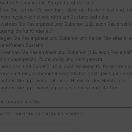
rbeiten Sie immer mit Sorgfalt und Vorsicht
rüfen Sie vor der Verwendung, dass der Rasierpinsel und d
einem hygienisch einwandfreiem Zustand befinden
ewahren Sie Rasierpinsel und Zubehör (z.B. auch Rasierseife
ugänglich für Kinder auf
flegen Sie Rasierpinsel und Zubehör und halten Sie alles in
wandfreiem Zustand
erwenden Sie Rasierpinsel und Zubehör (z.B. auch Rasierseif
timmungsgemäß, fachkundig und sachgerecht
asierpinsel und Zubehör (z.B. auch Rasierseife, Rasiercreme,
sonen mit eingeschränkter körperlicher oder geistiger Leist
eachten Sie ggf. weiterführende Hinweise des Herstellers
eachten Sie ggf. einschlägige gesetzliche Vorschriften
ne beraten wir Sie.
EMPFEHLEN IHNEN NOCH FOLGENDE PRODUKTE: