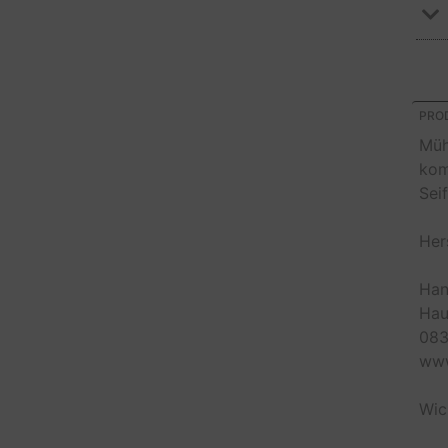
PROD
Müh
kom
Sei
Her
Han
Hau
083
www
Wic