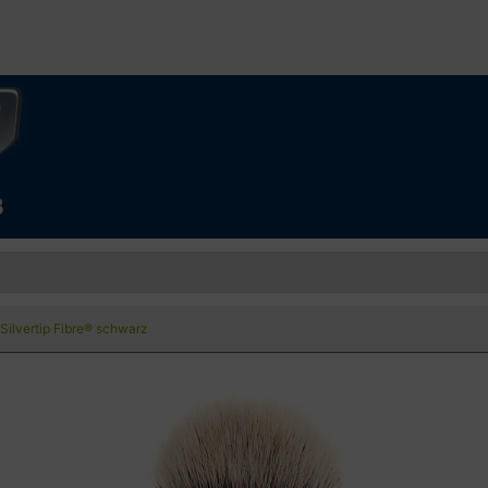
 Silvertip Fibre® schwarz