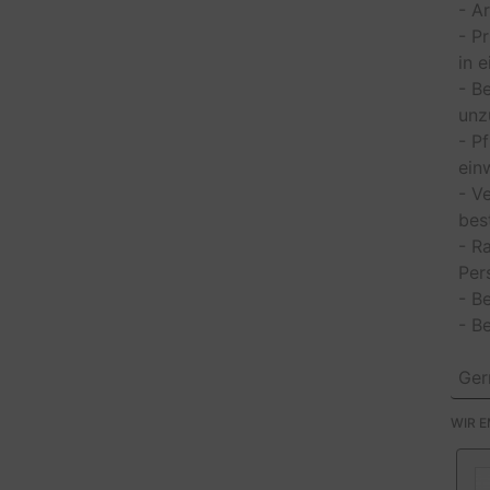
- A
- P
in 
- B
unz
- P
ein
- V
bes
- R
Per
- B
- B
Ger
WIR 