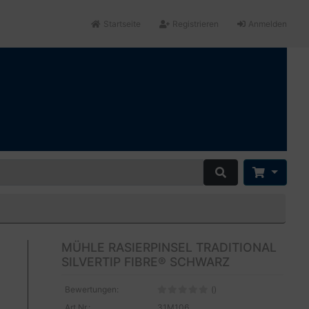
Startseite
Registrieren
Anmelden
MÜHLE RASIERPINSEL TRADITIONAL
SILVERTIP FIBRE® SCHWARZ
Bewertungen:
()
Art.Nr.:
31M106