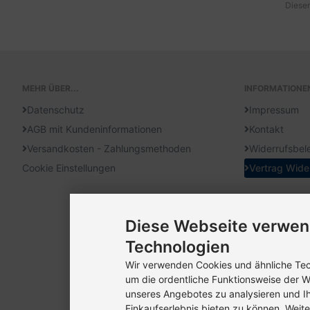
Diesen
MEHR ÜBER...
INFORMATIONE
Datenschutz
Impressum
AGB mit Kundeninformationen
Kontakt
Versandkosten - Zahlungsmethoden
Widerrufsbel
Cookie Einstellungen
Vertrag Wide
Diese Webseite verwen
Technologien
Wir verwenden Cookies und ähnliche Tech
um die ordentliche Funktionsweise der W
unseres Angebotes zu analysieren und I
Einkaufserlebnis bieten zu können. Weite