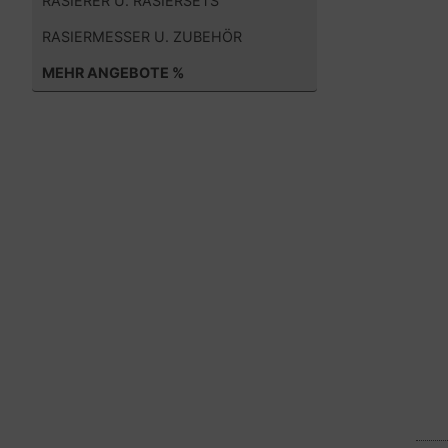
RASIERER U. RASIERSETS
RASIERMESSER U. ZUBEHÖR
MEHR ANGEBOTE %