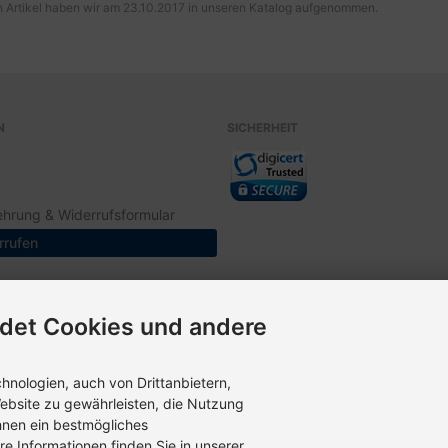
 Artikel haben wir am 23.10.2017 in unseren Katalog aufgenommen.
N
SICHERHEIT
ehrung & Widerrufsformular
rrufen
det Cookies und andere
nologien, auch von Drittanbietern,
ebsite zu gewährleisten, die Nutzung
hnen ein bestmögliches
re Informationen finden Sie in unserer