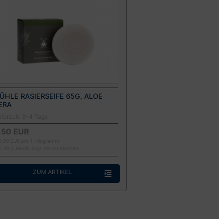
ÜHLE RASIERSEIFE 65G, ALOE
ERA
eferzeit:
3-4 Tage
,50 EUR
0,00 EUR pro 1 Kilogramm
kl. 19 % MwSt. zzgl.
Versandkosten
ZUM ARTIKEL