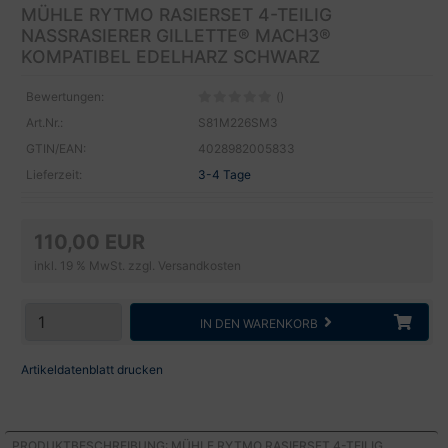
MÜHLE RYTMO RASIERSET 4-TEILIG
NASSRASIERER GILLETTE® MACH3®
KOMPATIBEL EDELHARZ SCHWARZ
Bewertungen:
()
Art.Nr.:
S81M226SM3
GTIN/EAN:
4028982005833
Lieferzeit:
3-4 Tage
110,00 EUR
inkl. 19 % MwSt. zzgl.
Versandkosten
IN DEN WARENKORB
Artikeldatenblatt drucken
PRODUKTBESCHREIBUNG: MÜHLE RYTMO RASIERSET 4-TEILIG