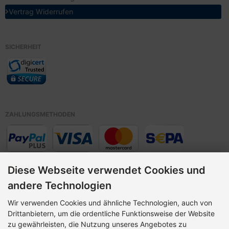
Vertrag Widerrufen
SICHERHEIT
ZAHLUNGSMETHODEN
Diese Webseite verwendet Cookies und
andere Technologien
Wir verwenden Cookies und ähnliche Technologien, auch von
Vorkasse,
Drittanbietern, um die ordentliche Funktionsweise der Website
Paypal Plus (
Kreditkarte> und Lastschrift Zahlungen,
zu gewährleisten, die Nutzung unseres Angebotes zu
über PayPal Plus, auch ohne PayPal-Konto möglich!
)