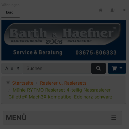
Währungen
Euro
Startseite
Rasierer u. Rasiersets
Mühle RYTMO Rasierset 4-teilig Nassrasierer
Gillette® Mach3® kompatibel Edelharz schwarz
MENÜ