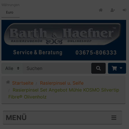
Währungen
Euro
Startseite
Rasierpinsel u. Seife
Rasierpinsel Set Angebot Mühle KOSMO Silvertip
Fibre® Olivenholz
MENÜ