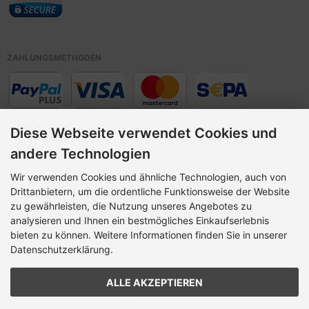
ZAHLUNGSMETHODEN
Diese Webseite verwendet Cookies und
andere Technologien
Wir verwenden Cookies und ähnliche Technologien, auch von
Vorkasse,
Drittanbietern, um die ordentliche Funktionsweise der Website
Paypal Plus (
Kreditkarte> und Lastschrift Zahlungen,
zu gewährleisten, die Nutzung unseres Angebotes zu
über PayPal Plus, auch ohne PayPal-Konto möglich!
)
analysieren und Ihnen ein bestmögliches Einkaufserlebnis
bieten zu können. Weitere Informationen finden Sie in unserer
Datenschutzerklärung.
ALLE AKZEPTIEREN
© 2026 |
Shop
Template -
Design @rakna
| © 2009-2026 by modified
eCommerce Shopsoftware