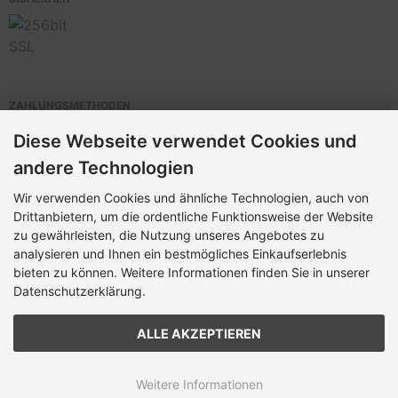
ZAHLUNGSMETHODEN
Diese Webseite verwendet Cookies und
andere Technologien
Wir verwenden Cookies und ähnliche Technologien, auch von
Vorkasse,
Drittanbietern, um die ordentliche Funktionsweise der Website
Paypal Plus (
Kreditkarte> und Lastschrift Zahlungen,
zu gewährleisten, die Nutzung unseres Angebotes zu
über PayPal Plus, auch ohne PayPal-Konto möglich!
)
analysieren und Ihnen ein bestmögliches Einkaufserlebnis
bieten zu können. Weitere Informationen finden Sie in unserer
Datenschutzerklärung.
ALLE AKZEPTIEREN
© 2026 |
Shop
Template -
Design @rakna
| © 2009-2026 by modified
eCommerce Shopsoftware
mod
ified eCommerce Shopsoftware © 2009-2026
Weitere Informationen