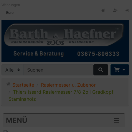
Währungen
Euro
Startseite
Rasiermesser u. Zubehör
Thiers Issard Rasiermesser 7/8 Zoll Gradkopf
Staminaholz
MENÜ