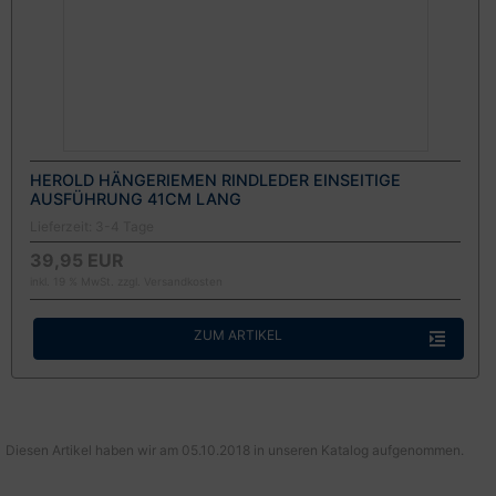
HEROLD HÄNGERIEMEN RINDLEDER EINSEITIGE
AUSFÜHRUNG 41CM LANG
Lieferzeit:
3-4 Tage
39,95 EUR
inkl. 19 % MwSt. zzgl.
Versandkosten
ZUM ARTIKEL
Diesen Artikel haben wir am 05.10.2018 in unseren Katalog aufgenommen.